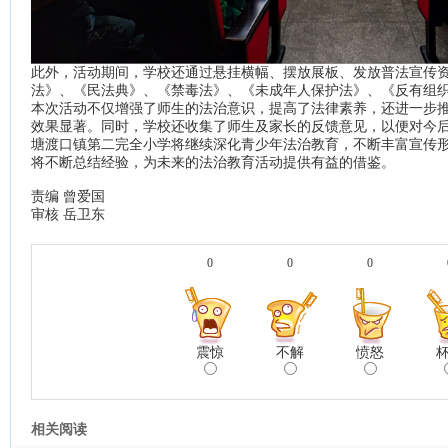
此外，活动期间，学校还通过悬挂横幅、摆放展板、发放普法宣传
法》、《民法典》、《禁毒法》、《未成年人保护法》、《反有组
本次活动不仅增强了师生的法治意识，提高了法律素养，还进一步
效果显著。同时，学校还收集了师生及家长的反馈意见，以便对今
塘渡口镇第二完全小学将继续深化青少年法治教育，不断丰富宣传
将不断总结经验，为未来的法治教育活动提供有益的借鉴。
责编 曾爱国
审核 岳卫东
0
0
0
震惊
不解
愤怒
相关阅读