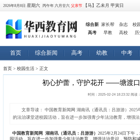
星期六
【马】乙未月 甲寅日
2026年8月8日
丙午年 六月廿六
父亲节
综合新
家长帮
杂志
校
高考
闻
早教
高校
历
首页
综合新闻
高考
幼教
中考
早教
订阅
首页
>
校园生活
> 正文
初心护蕾，守护花开 ——塘渡
时间：2025-02-24 18:23:32 阅读
文章导读：
中国教育新闻网 湖南讯（通讯员：吕游游）202
的法治课堂进校园活动，旨在进一步加强青少年法治教育，增强法治
中国教育新闻网 湖南讯（通讯员：吕游游）
2025年2月24日
园活动，旨在进一步加强青少年法治教育，增强法治意识，预防和