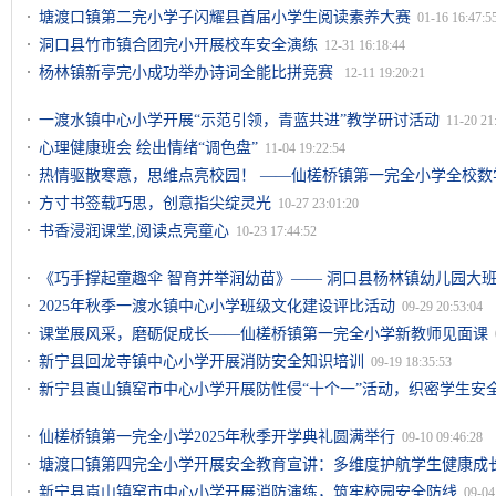
塘渡口镇第二完小学子闪耀县首届小学生阅读素养大赛
01-16 16:47:5
洞口县竹市镇合团完小开展校车安全演练
12-31 16:18:44
杨林镇新亭完小成功举办诗词全能比拼竞赛
12-11 19:20:21
一渡水镇中心小学开展“示范引领，青蓝共进”教学研讨活动
11-20 21
心理健康班会 绘出情绪“调色盘”
11-04 19:22:54
热情驱散寒意，思维点亮校园！ ——仙槎桥镇第一完全小学全校数
20:59:26
方寸书签载巧思，创意指尖绽灵光
10-27 23:01:20
书香浸润课堂,阅读点亮童心
10-23 17:44:52
《巧手撑起童趣伞 智育并举润幼苗》—— 洞口县杨林镇幼儿园大
20:04:39
2025年秋季一渡水镇中心小学班级文化建设评比活动
09-29 20:53:04
课堂展风采，磨砺促成长——仙槎桥镇第一完全小学新教师见面课
新宁县回龙寺镇中心小学开展消防安全知识培训
09-19 18:35:53
新宁县崀山镇窑市中心小学开展防性侵“十个一”活动，织密学生安
仙槎桥镇第一完全小学2025年秋季开学典礼圆满举行
09-10 09:46:28
塘渡口镇第四完全小学开展安全教育宣讲：多维度护航学生健康成
新宁县崀山镇窑市中心小学开展消防演练，筑牢校园安全防线
09-04