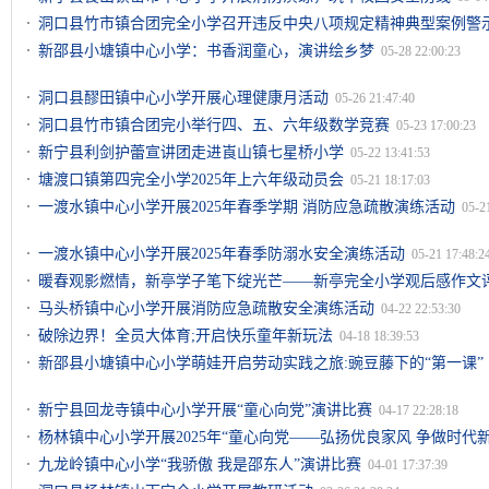
洞口县竹市镇合团完全小学召开违反中央八项规定精神典型案例警
新邵县小塘镇中心小学：书香润童心，演讲绘乡梦
05-28 22:00:23
洞口县醪田镇中心小学开展心理健康月活动
05-26 21:47:40
洞口县竹市镇合团完小举行四、五、六年级数学竞赛
05-23 17:00:23
新宁县利剑护蕾宣讲团走进崀山镇七星桥小学
05-22 13:41:53
塘渡口镇第四完全小学2025年上六年级动员会
05-21 18:17:03
一渡水镇中心小学开展2025年春季学期 消防应急疏散演练活动
05-2
一渡水镇中心小学开展2025年春季防溺水安全演练活动
05-21 17:48:2
暖春观影燃情，新亭学子笔下绽光芒——新亭完全小学观后感作文
马头桥镇中心小学开展消防应急疏散安全演练活动
04-22 22:53:30
破除边界！全员大体育;开启快乐童年新玩法
04-18 18:39:53
新邵县小塘镇中心小学萌娃开启劳动实践之旅:豌豆藤下的“第一课”
新宁县回龙寺镇中心小学开展“童心向党”演讲比赛
04-17 22:28:18
杨林镇中心小学开展2025年“童心向党——弘扬优良家风 争做时代
九龙岭镇中心小学“我骄傲 我是邵东人”演讲比赛
04-01 17:37:39