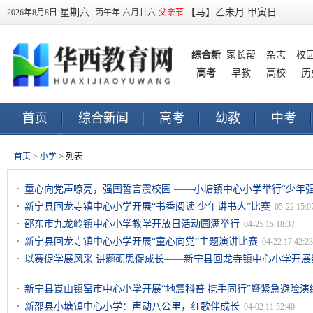
星期六
【马】乙未月 甲寅日
2026年8月8日
丙午年 六月廿六
父亲节
综合新
家长帮
杂志
校
高考
闻
早教
高校
历
首页
综合新闻
高考
幼教
中考
早教
订阅
首页
>
小学
> 列表
童心向党声嘹亮，强国誓言震校园 ——小塘镇中心小学举行“少年
09:37:29
新宁县回龙寺镇中心小学开展“书香阅读 少年讲书人”比赛
05-22 15:0
邵东市九龙岭镇中心小学教学开放日活动圆满举行
04-25 15:18:37
新宁县回龙寺镇中心小学开展“童心向党”主题演讲比赛
04-22 17:42:23
以赛促学展风采 讲题砺思促成长——新宁县回龙寺镇中心小学开展
新宁县崀山镇窑市中心小学开展“地震科普 携手同行”暨紧急避险演
新邵县小塘镇中心小学：声动八公里，红歌伴成长
04-02 11:52:40