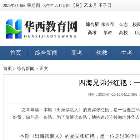
星期四
【马】乙未月 壬子日
2026年8月6日
丙午年 六月廿四
综合新
家长帮
杂志
校
高考
闻
早教
高校
历
首页
综合新闻
高考
幼教
中考
早教
订阅
首页
>
综合新闻
> 正文
四海兄弟张红艳：一
时间：2026-04-10 16:04:12 阅读
文章导读：
本期《出海摆渡人》的嘉宾张红艳，是一位走过3
好货，缺的是一条路。为了修通这条路，她搭建起连接海内外华人的
本期《出海摆渡人》的嘉宾张红艳，是一位走过36个