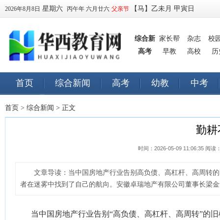
星期六
【马】乙未月 甲寅日
2026年8月8日
丙午年 六月廿六
父亲节
综合新
家长帮
杂志
校
高考
闻
早教
高校
历
首页
综合新闻
高考
幼教
中考
早教
订阅
首页
>
综合新闻
> 正文
勤耕
时间：2026-05-09 11:06:35 阅读
文章导读：
当中国房地产行业告别高负债、高杠杆、高周转的
者在迷雾中找到了自己的航向。安徽卓瑞地产有限公司董事长梁金华
当中国房地产行业告别“高负债、高杠杆、高周转”的