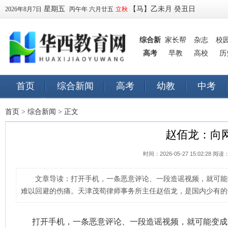
星期五
【马】乙未月 癸丑日
2026年8月7日
丙午年 六月廿五
立秋
综合新
家长帮
杂志
校
高考
闻
早教
高校
历
首页
综合新闻
高考
幼教
中考
早教
订阅
首页
>
综合新闻
> 正文
赵佰龙：向
时间：2026-05-27 15:02:28 阅读
文章导读：
打开手机，一条恶意评论、一段造谣视频，就可能
难以回避的伤痛。天津茂荀律师事务所主任赵佰龙，是国内少有的专
打开手机，一条恶意评论、一段造谣视频，就可能变成