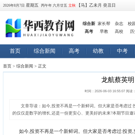
星期五
【马】乙未月 癸丑日
2026年8月7日
丙午年 六月廿五
立秋
综合新
家长帮
杂志
校
高考
闻
早教
高校
历
首页
综合新闻
高考
幼教
中考
早教
订阅
首页
>
综合新闻
> 正文
龙航蔡英明
时间：2026-06-03 16:55:07 阅读
文章导读：
如今,投资不再是一个新鲜词。但大家是否考虑过:
的仅仅是数字的增长,还是一份更安心、更美好的未来?本期节目邀请到
如今,投资不再是一个新鲜词。但大家是否考虑过:投资