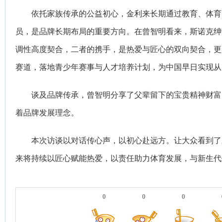
依托家族传承的公益初心，金利来长期通过教育、体育
员，是品牌长期布局的重要方向。在曾智明看来，斯诺克绅
调性高度契合，二者的携手，是热爱与匠心的双向契合，更
赛道，落地青少年赛事与人才培养计划，为中国早日实现从
谈及品牌传承，曾智明分享了父辈留下的宝贵精神财富
着品牌发展理念。
本次访谈以对话传心声，以初心赴远方。让大众看到了
来将持续以匠心赋能热爱，以责任助力体育发展，与新生代
0
0
0