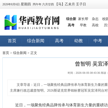
星期四
【马】乙未月 壬子日
2026年8月6日
丙午年 六月廿四
综合新
家长帮
杂志
校
高考
闻
早教
高校
历
首页
综合新闻
高考
幼教
中考
早教
订阅
首页
>
综合新闻
> 正文
曾智明 吴宜
时间：2026-06-05 08:43:36 阅读
文章导读：
近日，一场聚焦经典品牌传承与体育新生力量的重
主席兼行政总裁曾智明。2026斯诺克世界锦标赛冠军吴宜泽同台对
近日，一场聚焦
经典
品牌
传承与体育新生力量的重磅访