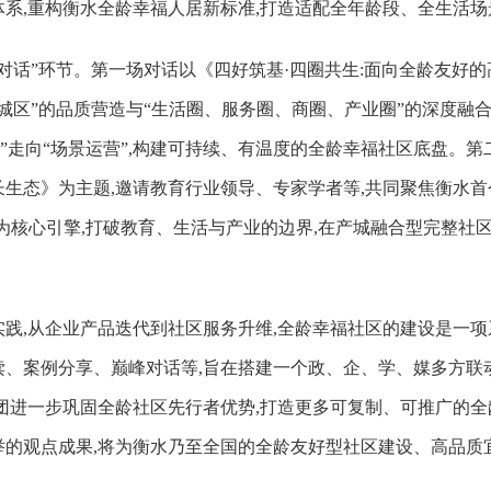
系,重构衡水全龄幸福人居新标准,打造适配全年龄段、全生活
对话”环节。第一场对话以《四好筑基·四圈共生:面向全龄友好的
城区”的品质营造与“生活圈、服务圈、商圈、产业圈”的深度融
”走向“场景运营”,构建可持续、有温度的全龄幸福社区底盘。第
生态》为主题,邀请教育行业领导、专家学者等,共同聚焦衡水
教为核心引擎,打破教育、生活与产业的边界,在产城融合型完整社
践,从企业产品迭代到社区服务升维,全龄幸福社区的建设是一项
、案例分享、巅峰对话等,旨在搭建一个政、企、学、媒多方联
团进一步巩固全龄社区先行者优势,打造更多可复制、可推广的全
举的观点成果,将为衡水乃至全国的全龄友好型社区建设、高品质