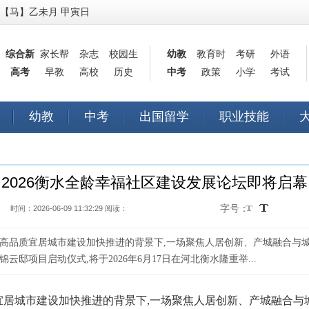
【马】乙未月 甲寅日
综合新
家长帮
杂志
校园生
幼教
教育时
考研
外语
高考
闻
早教
高校
历史
活
中考
政策
讯
小学
考试
幼教
中考
出国留学
职业技能
2026衡水全龄幸福社区建设发展论坛即将启幕
字号：
时间：2026-06-09 11:32:29 阅读：
高品质宜居城市建设加快推进的背景下,一场聚焦人居创新、产城融合与城市
邸项目启动仪式,将于2026年6月17日在河北衡水隆重举...
宜居城市建设加快推进的背景下,一场聚焦人居创新、产城融合与