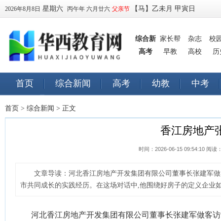
星期六
【马】乙未月 甲寅日
2026年8月8日
丙午年 六月廿六
父亲节
综合新
家长帮
杂志
校
高考
闻
早教
高校
历
首页
综合新闻
高考
幼教
中考
早教
订阅
首页
>
综合新闻
> 正文
香江房地产
时间：2026-06-15 09:54:10 阅读
文章导读：
河北香江房地产开发集团有限公司董事长张建军做客
市共同成长的实践经历。在这场对话中,他围绕好房子的定义企业如何
河北香江房地产开发集团有限公司董事长张建军做客访谈