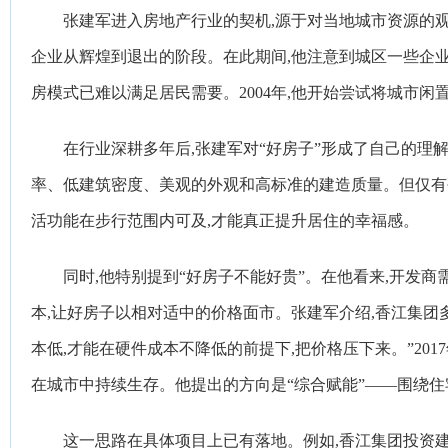
张建军进入房地产行业的契机,源于对当地城市资源的观
企业从辉煌到退出的阶段。在此期间,他注意到城区一些企
房模式已难以满足居民需要。2004年,他开始尝试将城市
在行业深耕多年后,张建军对“好房子”形成了自己的理
率、低建筑密度、美观的外观和高标准的建造质量。但仅有硬
活功能在步行范围内可及,才能真正提升居住的幸福感。
同时,他特别提到“好房子不能好贵”。在他看来,开发
本,让好房子以相对适中的价格面市。张建军介绍,香江集团
本低,才能在硬件成本不降低的前提下,把价格压下来。”20
在城市中持续生存。他提出的方向是“综合赋能”——围绕住
这一思路在具体项目上已有落地。例如,香江集团投资