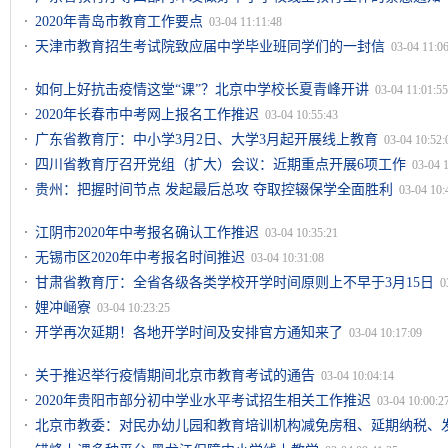
2020年青岛市教育工作要点
03-04 11:11:48
天津市教育招生考试院致应届中学毕业班同学们的一封信
03-04 11:0
如何上好抗击疫情这堂“课”？北京中学校长夏青峰开讲
03-04 11:01:55
2020年长春市中考网上报名工作推迟
03-04 10:55:43
广东省教育厅：中小学3月2日、大学3月起开展线上教育
03-04 10:52:
四川省教育厅召开党组（扩大）会议：近期重点开展6项工作
03-04 
贵州：把握时间节点 发起最后总攻 夺取控辍保学全面胜利
03-04 10:
江阴市2020年中考报名确认工作推迟
03-04 10:35:21
无锡市区2020年中考报名时间推迟
03-04 10:31:08
甘肃省教育厅：全省各级各类学校开学时间原则上不早于3月15日
0
娌冲崡寮
03-04 10:23:25
开学再次延期！各地开学时间及安排官方通知来了
03-04 10:17:09
关于推迟举行疫情期间北京市教育考试的通告
03-04 10:04:14
2020年贵阳市部分初中学业水平考试招生相关工作推迟
03-04 10:00:2
北京市教委：对民办幼儿园和教育培训机构减免房租、延期纳税、