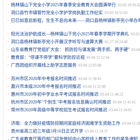
杨林镇山下完全小学2025年春季安全教育大会圆满举行
03-03 19:56:4
洞口县竹市镇管竹完全小学护学岗执勤工作纪实
03-03 19:51:03
巳巳如意启新程，生生不息向未来——洞口县杨林镇新亭完小举办举
11:23:49
阳光法治护航成长—杨林镇山下完小2025年春季学期开学典礼
03-01
洞口县杨林镇新亭完小开展汉字听写与速算大赛
02-27 18:24:40
山东省教育厅党组扩大会： 抓防控与谋发展“两手抓、两手硬”
03-04
教育部：“停课不停学”要科学防控近视
03-04 12:12:44
广西团组织开展线上助学志愿服务
03-04 12:05:08
苏州市区2020年中考报名时间推迟
03-04 11:58:45
嘉兴市本级2020年中考报名时间推迟
03-04 11:52:00
惠州市2020年初中学业水平考试报名时间推迟
03-04 11:48:22
杭州市区2020年“个别生”中考报名信息确认时间推迟
03-04 11:41:01
常州市2020年高级中等学校招生考试报名时间推迟
03-04 11:34:01
济南：全力做好疫情防控期间家庭经济困难学生资助工作
03-04 11:2
贵州省高三初三年级3月16日正式开学
03-04 11:24:37
广东省教育厅等四部门印发做好中小学校线上教育工作的紧急通知