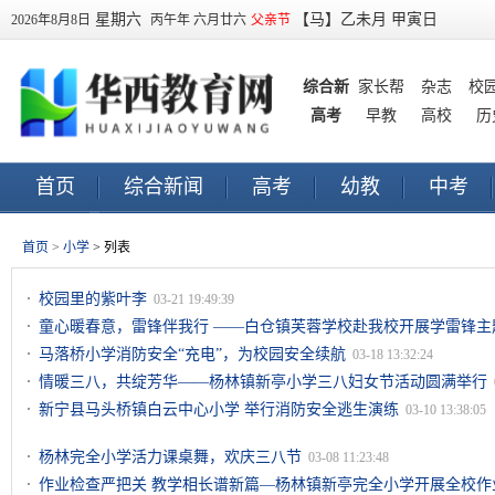
星期六
【马】乙未月 甲寅日
2026年8月8日
丙午年 六月廿六
父亲节
综合新
家长帮
杂志
校
高考
闻
早教
高校
历
首页
综合新闻
高考
幼教
中考
早教
订阅
首页
>
小学
> 列表
校园里的紫叶李
03-21 19:49:39
童心暖春意，雷锋伴我行 ——白仓镇芙蓉学校赴我校开展学雷锋主
马落桥小学消防安全“充电”，为校园安全续航
03-18 13:32:24
情暖三八，共绽芳华——杨林镇新亭小学三八妇女节活动圆满举行
新宁县马头桥镇白云中心小学 举行消防安全逃生演练
03-10 13:38:05
杨林完全小学活力课桌舞，欢庆三八节
03-08 11:23:48
作业检查严把关 教学相长谱新篇—杨林镇新亭完全小学开展全校作