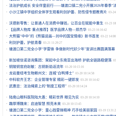
法治护航成长 安全伴童前行——塘渡口镇二完小开展2026年春季“
18:02:40
小沙江镇中学组织全体学生观看利剑护蕾、防性侵专题教育片
03-24
沃德新零售：让普通人在消费中赚钱，让百业在赋能中重生
03-23 18
【品牌人物库·重点推荐】医学品牌人物—郑杰华
03-23 16:16:42
大熊猫“中中”的《熊猫说画—刘中的国宝情缘》新书首发
03-22 14:08
利剑护蕾，护航青春
03-21 11:29:27
塘渡口第二完全小学“学雷锋·争做新时代好少年”宣讲比赛圆满落幕
新加坡信诺咨询集团：架起中企东南亚出海桥 护航全链路稳健落
03
铜陵铜官府赵敏：古铜新焰话流年
03-20 10:15:16
龙岩曼纽考生物赖州文：连城“白鸭博士”
03-20 10:14:58
中科软齐王艺：企业管理专家 精彩一键即发
03-20 10:14:42
武惠忠：法治绳索上的“制度工程师”
03-20 10:14:24
陆南山眼科医院陆大愚：睛彩世界 眼见为实
03-20 10:14:10
趣厚博魏来：启迪智慧 照亮未来
03-20 10:13:45
塘渡口第二完全小学：童心践雷锋精神 巧手绘美丽家园
03-19 13:31: