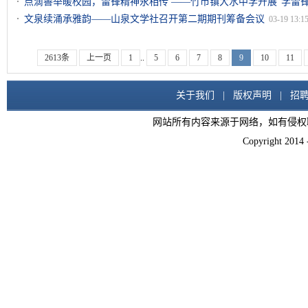
点滴善举暖校园，雷锋精神永相传 ——竹市镇大水中学开展“学雷
13:25:46
文泉续涌承雅韵——山泉文学社召开第二期期刊筹备会议
03-19 13:1
2613条
上一页
1
..
5
6
7
8
9
10
11
关于我们
|
版权声明
|
招
网站所有内容来源于网络，如有侵权
Copyright 2014 