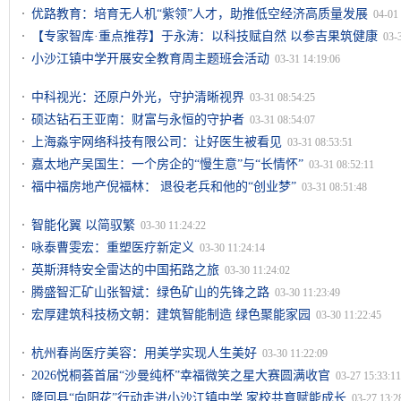
优路教育：培育无人机“紫领”人才，助推低空经济高质量发展
04-01
【专家智库·重点推荐】于永涛：以科技赋自然 以参吉果筑健康
03-
小沙江镇中学开展安全教育周主题班会活动
03-31 14:19:06
中科视光：还原户外光，守护清晰视界
03-31 08:54:25
硕达钻石王亚南：财富与永恒的守护者
03-31 08:54:07
上海淼宇网络科技有限公司：让好医生被看见
03-31 08:53:51
嘉太地产吴国生：一个房企的“慢生意”与“长情怀”
03-31 08:52:11
福中福房地产倪福林： 退役老兵和他的“创业梦”
03-31 08:51:48
智能化翼 以简驭繁
03-30 11:24:22
咏泰曹雯宏：重塑医疗新定义
03-30 11:24:14
英斯湃特安全雷达的中国拓路之旅
03-30 11:24:02
腾盛智汇矿山张智斌：绿色矿山的先锋之路
03-30 11:23:49
宏厚建筑科技杨文朝：建筑智能制造 绿色聚能家园
03-30 11:22:45
杭州春尚医疗美容：用美学实现人生美好
03-30 11:22:09
2026悦桐荟首届“沙曼纯杯”幸福微笑之星大赛圆满收官
03-27 15:33:11
隆回县“向阳花”行动走进小沙江镇中学 家校共育赋能成长
03-27 13:2