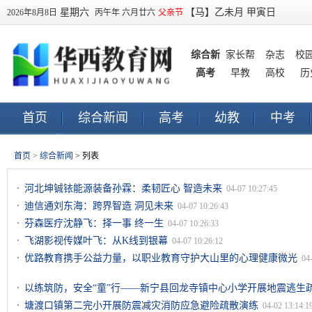
星期六
【马】乙未月 甲寅日
2026年8月8日
丙午年 六月廿六
父亲节
综合新
家长帮
杂志
校
高考
闻
早教
高校
历
首页
综合新闻
高考
幼教
中考
早教
订阅
首页
>
综合新闻
> 列表
河北坤铖铱能源装备孙霖：柔韧匠心 智造未来
04-07 10:27:45
迪信通刘东海：跨界智造 洞见未来
04-07 10:26:43
芬森医疗沈静飞：择一事 终一生
04-07 10:26:33
飞湖影视传媒叶飞：从K线到银幕
04-07 10:26:12
优路教育携手公益力量，以职业教育守护大山里的心理健康微光
04
以练筑防，安全“童”行——新宁县回龙寺镇中心小学开展地震逃生
塘渡口镇第二完小开展防震减灾消防应急避险疏散演练
04-02 13:14:1