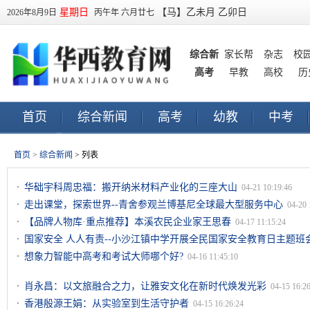
星期日
【马】乙未月 乙卯日
2026年8月9日
丙午年 六月廿七
综合新
家长帮
杂志
校
高考
闻
早教
高校
历
首页
综合新闻
高考
幼教
中考
早教
订阅
首页
>
综合新闻
> 列表
华础宇科周忠福：搬开纳米材料产业化的三座大山
04-21 10:19:46
走出课堂，探索世界--青舍参观兰博基尼全球最大型服务中心
04-20 
【品牌人物库·重点推荐】本溪农民企业家王思春
04-17 11:15:24
国家安全 人人有责--小沙江镇中学开展全民国家安全教育日主题班
想象力智能中高考和考试大师哪个好?
04-16 11:45:10
肖永昌：以文旅融合之力，让雅安文化在新时代焕发光彩
04-15 16:2
香港殷源王娟：从实验室到生活守护者
04-15 16:26:24