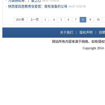
万昌杨松寿：广厦之心
04-07 13:03:41
陕西爱因思教育张爱君：做有准备的父母
04-07 13:03:30
2613条
上一页
1
..
4
5
6
7
8
9
10
关于我们
|
版权声明
|
招
网站所有内容来源于网络，如有侵权
Copyright 2014 