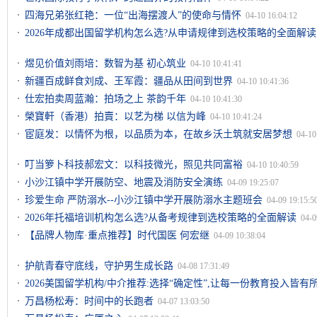
四海兄弟张红艳：一位“出海摆渡人”的使命与情怀
04-10 16:04:12
2026年成都出国留学机构怎么选?从申请规律到选校策略的全面解读
煜见价值刘雨培：数智为基 初心筑业
04-10 10:41:41
新疆百成鲜食刘成、王军霞：疆品从田间到世界
04-10 10:41:36
仕宏拍卖周蓝瀚：拍场之上 茶韵千年
04-10 10:41:30
榮寶軒（香港）拍賣：以艺为梯 以信为峰
04-10 10:41:24
宦庭发：以情怀为根，以品质为本，在故乡沃土筑就安居梦想
04-10
叮当箩卜科技郝宏文：以科技微光，照见共同富裕
04-10 10:40:59
小沙江镇中学开展防空、地震及消防安全演练
04-09 19:25:07
珍爱生命 严防溺水--小沙江镇中学开展防溺水主题班会
04-09 19:15:5
2026年托福培训机构怎么选?从备考规律到选校策略的全面解读
04-0
【品牌人物库·重点推荐】时代国医 何宏继
04-09 10:38:04
护航青春守底线，守护男生成长路
04-08 17:31:49
2026美国留学机构/中介推荐:选择“确定性”,让每一份教育投入皆有
万昌杨松寿：时间中的长跑者
04-07 13:03:50