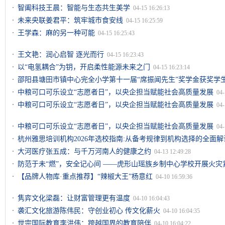
智阖科技王晨：智能与生态共生美学
04-15 16:26:13
未来央联姜君平：筑牢城市食安线
04-15 16:25:59
王学森：麻的另一种可能
04-15 16:25:43
王文艳：润心启智 逐光而行
04-15 16:23:43
以“电氢耦合”为钥，开启柔性能源未来之门
04-15 16:23:14
邵阳县塘田市镇中心完全小学第十一届“席振闻先生”奖学金获奖学生
04-14 21:54:10
中粮可口可乐设立“志愿者日”，以央企担当赋能社会高质量发展
04-
中粮可口可乐设立“志愿者日”，以央企担当赋能社会高质量发展
04-
中粮可口可乐设立“志愿者日”，以央企担当赋能社会高质量发展
04-
杭州雅思培训机构2026年选校指南:从备考规律到机构选择的全面解
大河医疗张五成：与千万河南人的健康之约
04-13 12:49:28
防范于未“燃”，安全记心间 ——虎形山瑶族乡制中心学校开展火灾
【品牌人物库·重点推荐】“辣椒大王”杨意红
04-10 16:59:36
隽弈文化梁磊：让财富管理更有温度
04-10 16:04:43
袭汇文化旅游陈伟民：守创业初心 传文化薪火
04-10 16:04:35
世宗国际教育李洪伟：跨越国界的教育陪伴
04-10 16:04:22