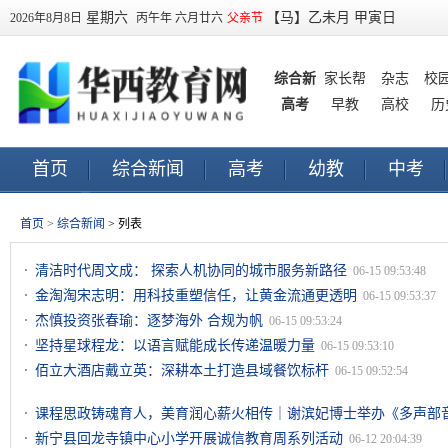
星期六
【马】乙未月 甲寅日
2026年8月8日
丙午年 六月廿六
父亲节
综合新
家长帮
杂志
校
高考
闻
早教
高校
历
首页
综合新闻
高考
幼教
中考
早教
订阅
首页
>
综合新闻
> 列表
清洁时代周文成： 探索人机协同的城市服务新路径
06-15 09:53:48
金淘淘宋志明：用科技重塑信任，让黄金流通更透明
06-15 09:53:37
杰慎投资张春瑜：逐梦海外 合规为帆
06-15 09:53:24
坚持星球程龙：以语言赋能成长传递温暖力量
06-15 09:53:10
佰立大酒店戴立英：深耕本土打造县域餐饮标杆
06-15 09:52:54
课程思政铸魂育人，美育润心薪火相传｜谢滨妃博士举办《多声部
展示会
新宁县回龙寺镇中心小学开展诚信教育周系列活动
06-13 17:02:55
06-12 20:04:39