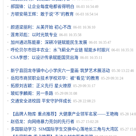
郝国锋：让企业每度电都省得明白
06-03 16:54:49
方顿安萌王辉：敢于说“不”的教育
06-03 16:54:14
颜道梁丽利：从美开始 初心不改
06-01 16:36:10
莲育邓彪：以时光筑专业
06-01 16:35:58
加州通达陈能豪：深耕冷链赋能民生发展
06-01 16:35:47
呼伦贝尔市田丰农业：水飞蓟全产业链 赋能乡村振兴
06-01 16:35:31
CSA李想：以设计传承赋能国货出海
06-01 16:35:11
新宁县回龙寺镇中心小学庆六一童画·筑梦艺术展活动
05-30 13:22:46
岳阳市商贸职业技术学校邓华：被“看见”的教育
05-29 09:31:24
拓原刘吉颖：正义先行 星火燎原
05-29 09:31:17
玻虹李麟阁：另一条路
05-29 09:31:08
交通安全进校园 平安守护伴成长
05-28 22:08:23
【品牌人物库·重点推荐】大健康产业领军名家——王艳梅
05-28 14:
赵佰龙：向网络暴力亮剑的先行者
05-27 15:02:28
多国联动学习: SIM国际学生交换中心落地长三角与大湾区
05-27 15: