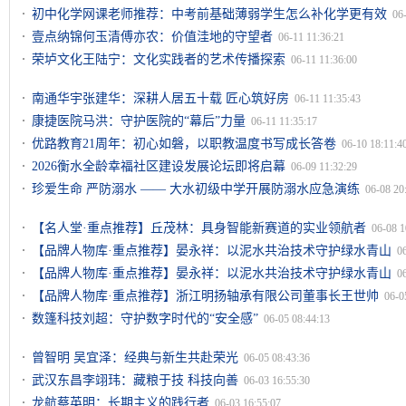
初中化学网课老师推荐：中考前基础薄弱学生怎么补化学更有效
06
壹点纳锦何玉清傅亦农：价值洼地的守望者
06-11 11:36:21
荣垆文化王陆宁：文化实践者的艺术传播探索
06-11 11:36:00
南通华宇张建华：深耕人居五十载 匠心筑好房
06-11 11:35:43
康捷医院马洪：守护医院的“幕后”力量
06-11 11:35:17
优路教育21周年：初心如磐，以职教温度书写成长答卷
06-10 18:11:4
2026衡水全龄幸福社区建设发展论坛即将启幕
06-09 11:32:29
珍爱生命 严防溺水 —— 大水初级中学开展防溺水应急演练
06-08 20
【名人堂·重点推荐】丘茂林：具身智能新赛道的实业领航者
06-08 1
【品牌人物库·重点推荐】晏永祥：以泥水共治技术守护绿水青山
0
【品牌人物库·重点推荐】晏永祥：以泥水共治技术守护绿水青山
0
【品牌人物库·重点推荐】浙江明扬轴承有限公司董事长王世帅
06-0
数篷科技刘超：守护数字时代的“安全感”
06-05 08:44:13
曾智明 吴宜泽：经典与新生共赴荣光
06-05 08:43:36
武汉东昌李翊玮：藏粮于技 科技向善
06-03 16:55:30
龙航蔡英明：长期主义的践行者
06-03 16:55:07